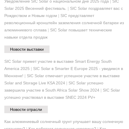
Уведомление SIC Solar о национальном дне 2025 года
|
SIC
Solar 2025 Весенний фестиваль.
|
SIC Solar поздравляет вас с
Рождеством и Новым годом
|
SIC представляет
революционный кронштейн заземления солнечной батареи из
алюминиевого сплава
|
SIC Solar повышает технические
навыки отдела продаж
Новости выставки
SIC Solar примет участие в выставке Smart Energy South
America 2025
|
SIC Solar в Smarter E Europe 2025 - увидимся в
Мюнхене!
|
SIC Solar отмечает успешное участие в выставке
Solar and Storage Live KSA 2024
|
SIC Solar успешно
завершила участие в South Africa Solar Show 2024
|
SIC Solar
успешно участвовал в выставке SNEC 2024 PV+
Новости отрасли
Как алюминиевый солнечный грунт улучшает вашу солнечную
установку?
|
Как работает солнечная черепица?
|
Как