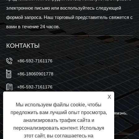
электронное письмо или воспользуйтесь следующей
формой запроса. Наш торговый представитель свяжется с
вами в течение 24 часов.
КОНТАКТЫ
+86-592-7161176
+86-18060901778
+86-592-7161176
X
sales@sic-solar.com
Мы используем файлы cookie, чтобы
предложить вам лучший опыт просмотра,
№ 766 Qishan North Road, район Хули, город Сямэнь,
анализировать трафик сайта и
провинция Фуцзянь, Китай
персонализировать контент. Используя
этот сайт, вы соглашаетесь на