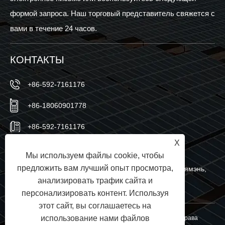
формой запроса. Наш торговый представитель свяжется с
вами в течение 24 часов.
КОНТАКТЫ
+86-592-7161176
+86-18060901778
+86-592-7161176
X
sales@sic-solar.com
Мы используем файлы cookie, чтобы
предложить вам лучший опыт просмотра,
№ 766 Qishan North Road, район Хули, город Сямэнь,
анализировать трафик сайта и
провинция Фуцзянь, Китай
персонализировать контент. Используя
этот сайт, вы соглашаетесь на
использование нами файлов
Copyright © 2024 Xiamen Sic New Energy Co., Ltd. Все права