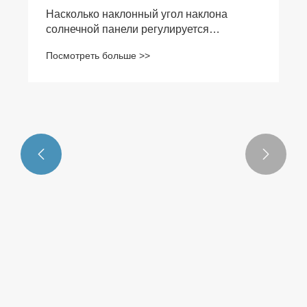


Насколько наклонный угол наклона
солнечной панели регулируется
наклонный наклонное крепление на
Посмотреть больше >>
выработку электроэнергии?