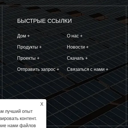
БЫСТРЫЕ ССЫЛКИ
Дом +
О нас +
Продукты +
Новости +
Проекты +
Скачать +
Отправить запрос +
Связаться с нами +
X
ам лучший опыт
ировать контент.
ание нами файлов