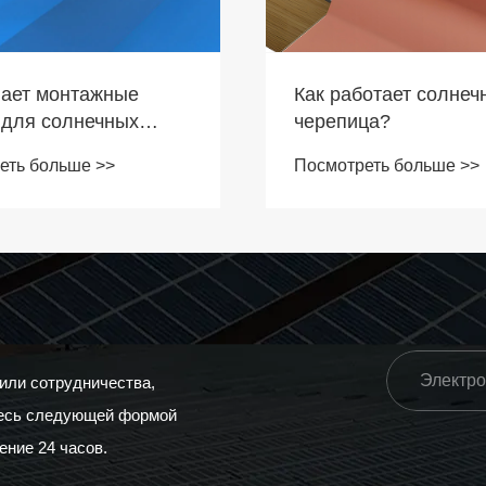
отает солнечная
Как прикрепить сол
ца?
панели к крыше?
еть больше >>
Посмотреть больше >>
 или сотрудничества,
тесь следующей формой
ение 24 часов.