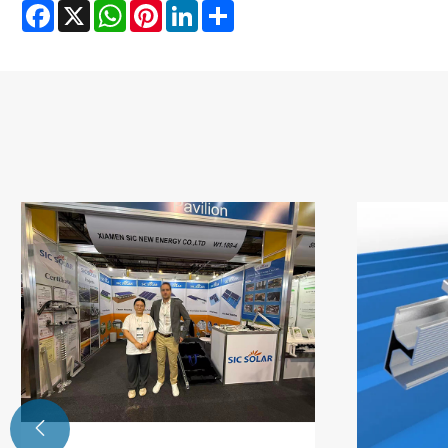
Facebook
X
WhatsApp
Pinterest
LinkedIn
Share
