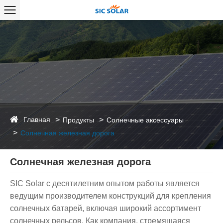
Главная
Продукты
Солнечные аксессуары
Солнечная железная дорога
Солнечная железная дорога
SIC Solar с десятилетним опытом работы является
ведущим производителем конструкций для крепления
солнечных батарей, включая широкий ассортимент
солнечных рельсов. Как компания, стремящаяся