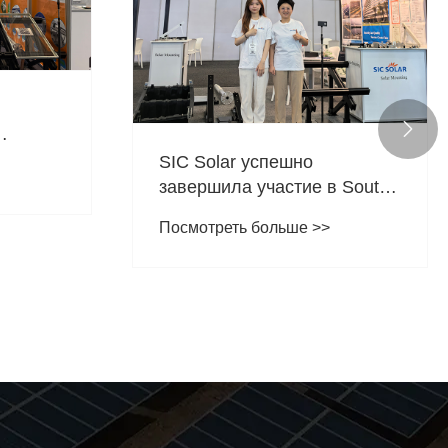

torage
SIC Solar успешно
завершила участие в South
Africa Solar Show 2024
Посмотреть больше >>