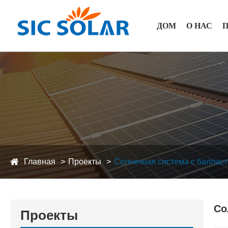
ДОМ
О НАС
Главная
Проекты
Солнечная система с баллас
Со
Проекты