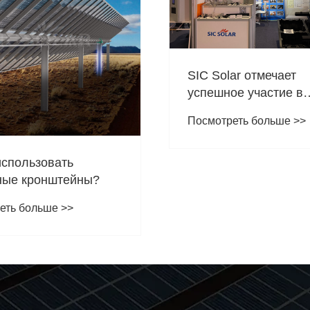
SIC Solar отмечает
успешное участие в
выставке Solar and S
Посмотреть больше >>
Live KSA 2024
использовать
ные кронштейны?
еть больше >>