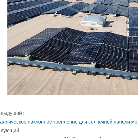
дыдущий :
аллическое наклонное крепление для солнечной панели мо
дующий :